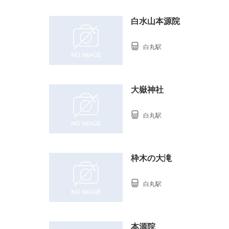
白水山本源院
白丸駅
大嶽神社
白丸駅
枠木の大滝
白丸駅
本源院