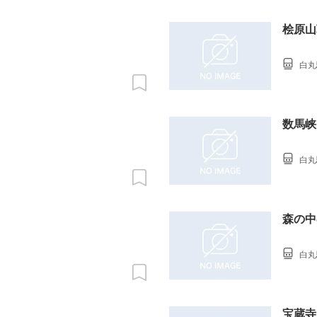
桧原山
白丸
数馬峡
白丸
森の中
白丸
宝蔵寺