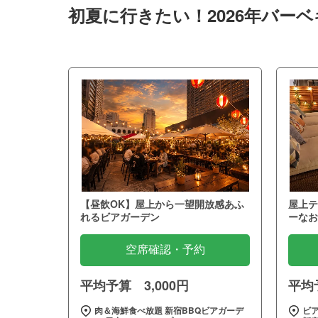
初夏に行きたい！2026年バー
【昼飲OK】屋上から一望開放感あふ
屋上テ
れるビアガーデン
ーなお
空席確認・予約
平均予算 3,000円
平均予
肉＆海鮮食べ放題 新宿BBQビアガーデ
ビア