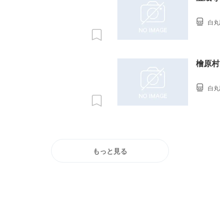
白丸
檜原村
白丸
もっと見る