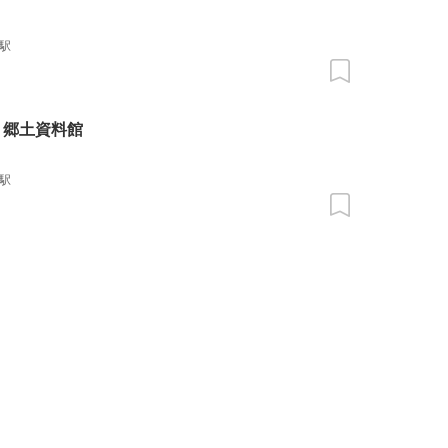
駅
 郷土資料館
駅