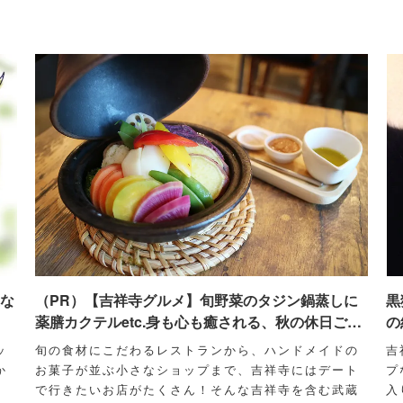
な
（PR）【吉祥寺グルメ】旬野菜のタジン鍋蒸しに
黒
薬膳カクテルetc.身も心も癒される、秋の休日ごち
の
そう巡り！
ッ
旬の食材にこだわるレストランから、ハンドメイドの
吉
か
お菓子が並ぶ小さなショップまで、吉祥寺にはデート
プ
で行きたいお店がたくさん！そんな吉祥寺を含む武蔵
入