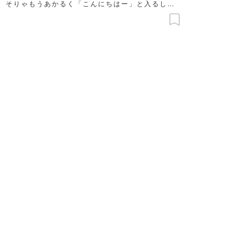
、そりゃもうあかるく「こんにちはー」と入るしか
い。それがネコ好きの宿命。