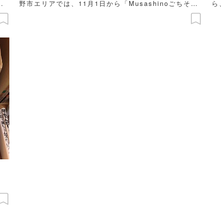
と
野市エリアでは、11月1日から「Musashinoごちそう
ら
と
フェスタ」と題したグルメイベントが開催されます。
な
イ
今回はイベント参加店の中から、デートにオススメの
。
お店を編集部がピックアップ。次の休日は、美味しく
て癒される、のんびりグルメデートへ出かけてみて
は？