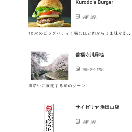
Kurodo's Burger
浜田山駅
120gのビッグパティ！噛むほど肉からうま味があ
善福寺川緑地
南阿佐ケ谷駅
川沿いに展開する緑のゾーン
サイゼリヤ 浜田山店
浜田山駅