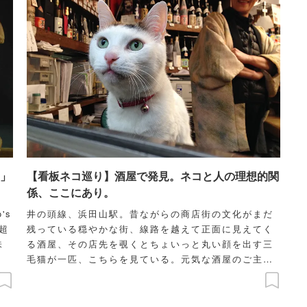
r」
【看板ネコ巡り】酒屋で発見。ネコと人の理想的関
係、ここにあり。
's
井の頭線、浜田山駅。昔ながらの商店街の文化がまだ
超
残っている穏やかな街、線路を越えて正面に見えてく
味
る酒屋、その店先を覗くとちょいっと丸い顔を出す三
毛猫が一匹、こちらを見ている。元気な酒屋のご主人
と女将さん、笑顔のお客さんがいて、その間をネコが
するりと通る、いつもと同じ夕暮れ時に、ふらっとひ
とりお邪魔した。