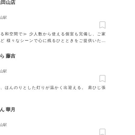
浜田山店
山駅
る和空間で≫ 少人数から使える個室も完備し、ご家
ど 様々なシーンで心に残るひとときをご提供いたし
ら 藤吉
山駅
、ほんのりとした灯りが温かく出迎える。 肩ひじ張
ん 華月
山駅