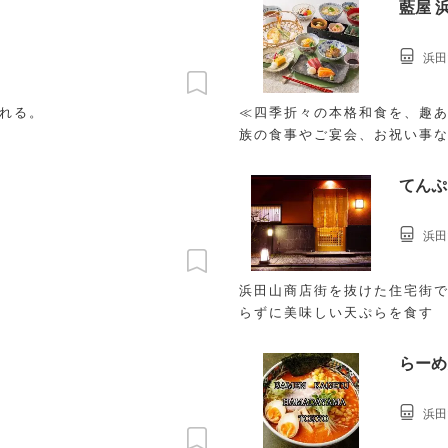
藍屋 
浜田
ふれる。
≪四季折々の本格和食を、趣あ
族の食事やご宴会、お祝い事な
ます
てんぷ
浜田
浜田山商店街を抜けた住宅街で
らずに美味しい天ぷらを食す
らーめ
浜田