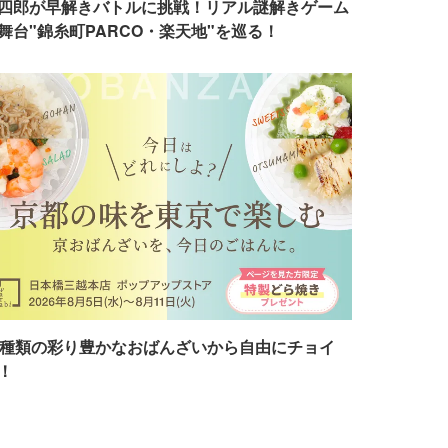
四郎が早解きバトルに挑戦！リアル謎解きゲーム
舞台"錦糸町PARCO・楽天地"を巡る！
7種類の彩り豊かなおばんざいから自由にチョイ
！