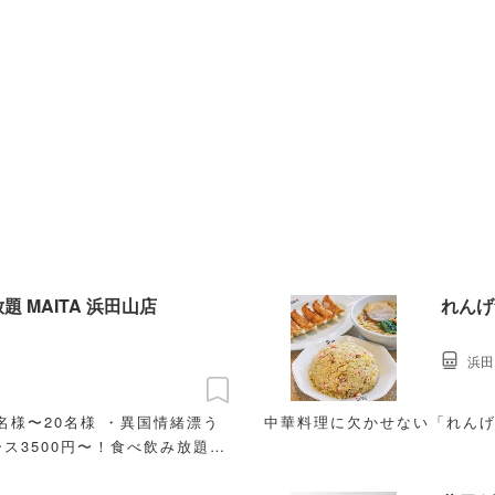
 MAITA 浜田山店
れんげ
浜田
名様〜20名様 ・異国情緒漂う
中華料理に欠かせない「れん
ス3500円〜！食べ飲み放題プ