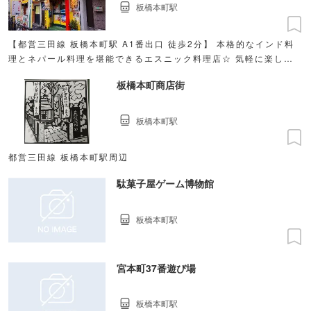
板橋本町駅
【都営三田線 板橋本町駅 A1番出口 徒歩2分】 本格的なインド料
理とネパール料理を堪能できるエスニック料理店☆ 気軽に楽しめ
るランチセット⇒700円（税込）〜ご用意！
板橋本町商店街
板橋本町駅
都営三田線 板橋本町駅周辺
駄菓子屋ゲーム博物館
板橋本町駅
宮本町37番遊び場
板橋本町駅