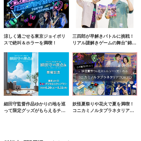
涼しく過ごせる東京ジョイポリ
三四郎が早解きバトルに挑戦！
スで絶叫＆ホラーを満喫！
リアル謎解きゲームの舞台"錦糸
町PARCO・楽天地"を巡る！
細田守監督作品ゆかりの地を巡
妖怪夏祭りや花火で夏を満喫！
って限定グッズがもらえるチャ
コニカミノルタプラネタリア
ンス！
TOKYO