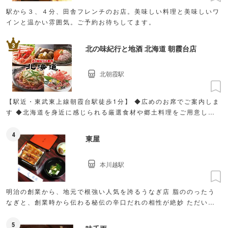
駅から３、４分、田舎フレンチのお店。美味しい料理と美味しいワ
インと温かい雰囲気。ご予約お待ちしてます。
3
北の味紀行と地酒 北海道 朝霞台店
北朝霞駅
【駅近・東武東上線朝霞台駅徒歩1分】 ◆広めのお席でご案内しま
す ◆北海道を身近に感じられる厳選食材や郷土料理をご用意しま
した！
4
東屋
本川越駅
明治の創業から、地元で根強い人気を誇るうなぎ店 脂ののったう
なぎと、創業時から伝わる秘伝の辛口だれの相性が絶妙 ただいま
ページ準備中です
5