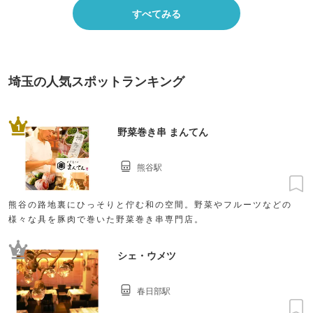
すべてみる
埼玉の人気スポットランキング
1
野菜巻き串 まんてん
熊谷駅
熊谷の路地裏にひっそりと佇む和の空間。野菜やフルーツなどの
様々な具を豚肉で巻いた野菜巻き串専門店。
2
シェ・ウメツ
春日部駅