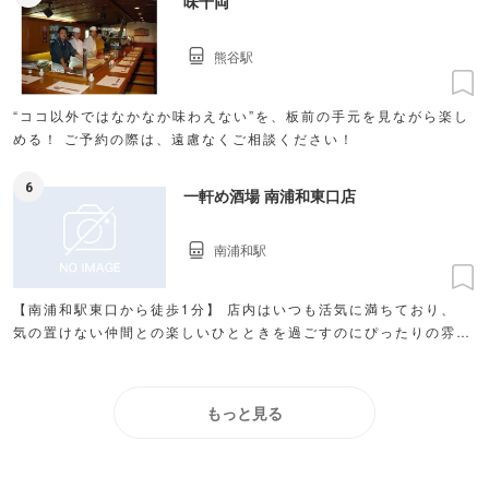
味千両
熊谷駅
“ココ以外ではなかなか味わえない”を、板前の手元を見ながら楽し
める！ ご予約の際は、遠慮なくご相談ください！
6
一軒め酒場 南浦和東口店
南浦和駅
【南浦和駅東口から徒歩1分】 店内はいつも活気に満ちており、
気の置けない仲間との楽しいひとときを過ごすのにぴったりの雰囲
気です。 16時オープンなので0次会にも♪
もっと見る