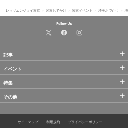
レッツエンジョイ東京
関東おでかけ
関東イベント
埼玉おでかけ
埼
Follow Us
記事
イベント
特集
その他
サイトマップ
利用規約
プライバシーポリシー