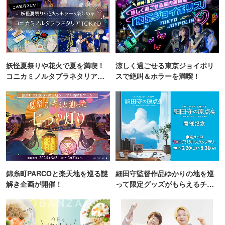
妖怪夏祭りや花火で夏を満喫！
涼しく過ごせる東京ジョイポリ
コニカミノルタプラネタリア
スで絶叫＆ホラーを満喫！
TOKYO
錦糸町PARCOと楽天地を巡る謎
細田守監督作品ゆかりの地を巡
解き企画が開催！
って限定グッズがもらえるチャ
ンス！