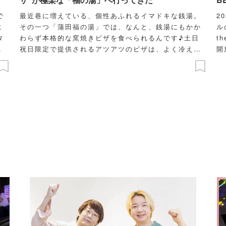
で
最近巷に増えている、個性あふれるイマドキな銭湯。
2
に
その一つ「蒲田福の湯」では、なんと、銭湯にもかか
ル
タ
わらず本格的な窯焼きピザを食べられるんです♪土日
t
に
祝日限定で提供されるアツアツのピザは、よく冷えた
開
子
生ビールとの相性もバツグン！ウワサの“湯上がりピ
う
み
ザ”をレポートします。
だ
楽