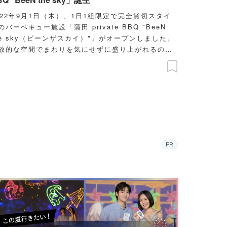
022年9月1日（木）、1日1組限定で完全貸切スタイ
のバーベキュー施設「蒲田 private BBQ "BeeN
he sky（ビーンザスカイ）"」がオープンしました。
放的な空間でまわりを気にせずに盛り上がれるのが
れしい限り。しかも焼肉屋が“本気で作った”という
けあって、素材にこだわったバーベキュープランを
しめます。
PR