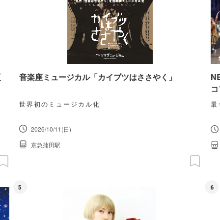
夏
音楽座ミュージカル「カイブツはささやく」
N
コ
世界初のミュージカル化
最
2026/10/11(日)
京急蒲田駅
5
6