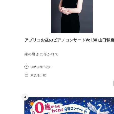
アプリコお昼のピアノコンサートVol.80 山口静
鐘の響きに導かれて
2026/09/09(水)
京急蒲田駅
4