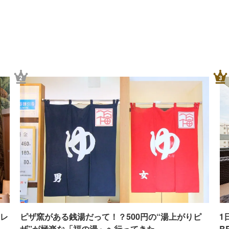
2
3
レ
ピザ窯がある銭湯だって！？500円の“湯上がりピ
1
ザ”が極楽な「福の湯」へ行ってきた
B