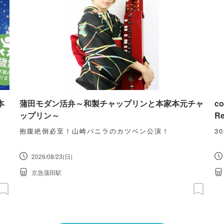
本
蒲田モダン活弁～和製チャップリンと本家本元チャ
c
ップリン～
Re
抱腹絶倒必至！山崎バニラのカツベン公演！
3
2026/08/23(日)
京急蒲田駅