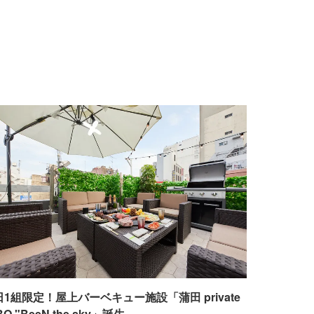
日1組限定！屋上バーベキュー施設「蒲田 private
BQ "BeeN the sky」誕生