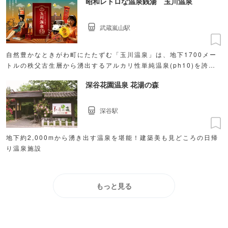
昭和レトロな温泉銭湯 玉川温泉
武蔵嵐山駅
自然豊かなときがわ町にたたずむ「玉川温泉」は、地下1700メー
トルの秩父古生層から湧出するアルカリ性単純温泉(ph10)を誇る
天然温泉です。
深谷花園温泉 花湯の森
深谷駅
地下約2,000mから湧き出す温泉を堪能！建築美も見どころの日帰
り温泉施設
もっと見る