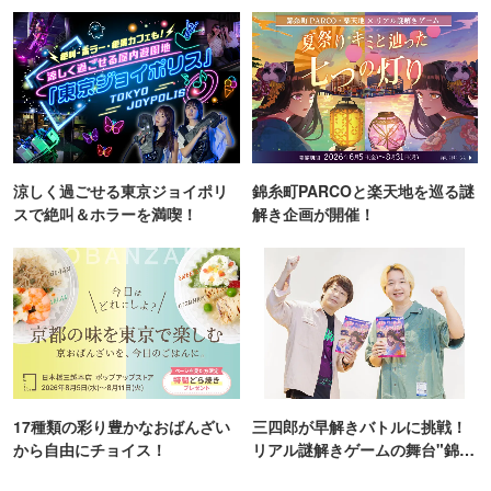
TOKYO
ンス！
涼しく過ごせる東京ジョイポリ
錦糸町PARCOと楽天地を巡る謎
スで絶叫＆ホラーを満喫！
解き企画が開催！
17種類の彩り豊かなおばんざい
三四郎が早解きバトルに挑戦！
から自由にチョイス！
リアル謎解きゲームの舞台"錦糸
町PARCO・楽天地"を巡る！