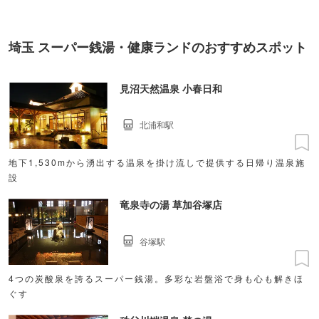
埼玉 スーパー銭湯・健康ランドのおすすめスポット
見沼天然温泉 小春日和
北浦和駅
地下1,530mから湧出する温泉を掛け流しで提供する日帰り温泉施
設
竜泉寺の湯 草加谷塚店
谷塚駅
4つの炭酸泉を誇るスーパー銭湯。多彩な岩盤浴で身も心も解きほ
ぐす