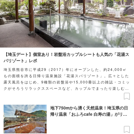
【埼玉デート】個室あり！岩盤浴カップルシートも人気の「花湯ス
パリゾート」レポ
埼玉県熊谷市に平成29（2017）年にオープンした、約24,000㎡
もの面積を誇る日帰り温泉施設「花湯スパリゾート」。広々とした
露天風呂をはじめ、9種類の岩盤浴や15,000冊以上の雑誌・コミッ
クがそろうリラックススペースなど、カップルでまったり楽しむに
は、最高のスポット！本記事ではその全貌を詳しくご紹介します。
地下750mから湧く天然温泉！埼玉県の日
帰り温泉「おふろcafe 白寿の湯」がリニ
ューアル