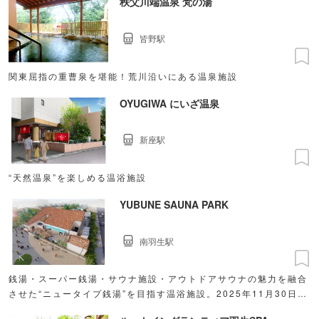
秩父川端温泉 梵の湯
皆野駅
関東屈指の重曹泉を堪能！荒川沿いにある温泉施設
OYUGIWA にいざ温泉
新座駅
“天然温泉”を楽しめる温浴施設
YUBUNE SAUNA PARK
南羽生駅
銭湯・スーパー銭湯・サウナ施設・アウトドアサウナの魅力を融合
させた“ニュータイプ銭湯”を目指す温浴施設。2025年11月30日
（日）、オープン。