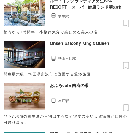
ルートイングランティア羽生SPA
RESORT スーパー健康ランド華のゆ
羽生駅
都内から1時間半！小旅行気分で楽しめる美人の湯
Onsen Balcony King＆Queen
狭山ヶ丘駅
関東最大級！埼玉県所沢市に位置する温浴施設
おふろcafe 白寿の湯
本庄駅
地下750mの古生層から湧出する塩分濃度の高い天然温泉が自慢の
日帰り温泉。