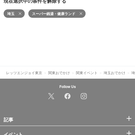
現在選択中の条件を解除する
埼玉
スーパー銭湯・健康ランド
レッツエンジョイ東京
関東おでかけ
関東イベント
埼玉おでかけ
埼
Follow Us
記事
イベント