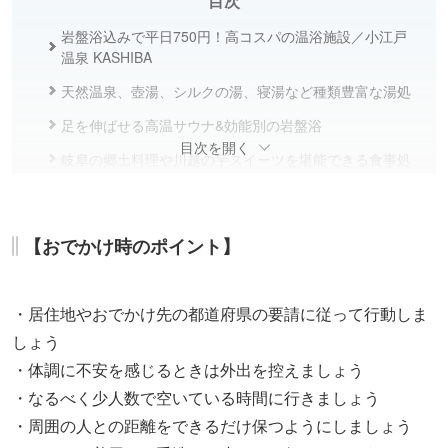
目次
岩盤浴込みで平日750円！高コスパの温浴施設／小江戸
温泉 KASHIBA
天然温泉、壺湯、シルクの湯、寝湯など種類豊富な湯処
足を伸ばせる高温サウナ&効能別の岩盤浴
目次を開く
岐阜の郷土料理や川越の芋スイーツを堪能できる食事処
埼玉や岐阜の名物、レトロな玩具も揃うお土産処
まとめ
【おでかけ時のポイント】
・居住地やおでかけ先の都道府県の要請に従って行動しま
しょう
・体調に不安を感じるときは外出を控えましょう
・なるべく少人数で空いている時間に行きましょう
・周囲の人との距離をできるだけ保つようにしましょう