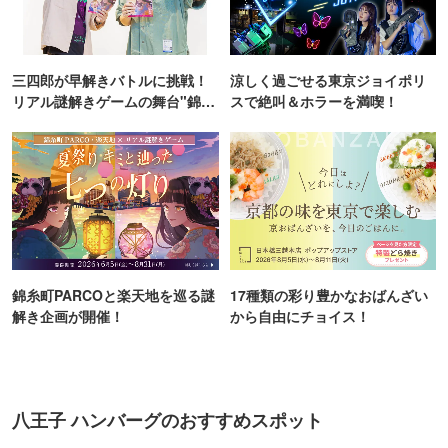
三四郎が早解きバトルに挑戦！
涼しく過ごせる東京ジョイポリ
リアル謎解きゲームの舞台"錦糸
スで絶叫＆ホラーを満喫！
町PARCO・楽天地"を巡る！
錦糸町PARCOと楽天地を巡る謎
17種類の彩り豊かなおばんざい
解き企画が開催！
から自由にチョイス！
八王子 ハンバーグのおすすめスポット