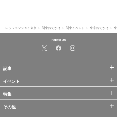
レッツエンジョイ東京
関東おでかけ
関東イベント
東京おでかけ
東
Follow Us
記事
イベント
特集
その他