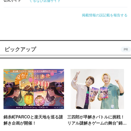
公式サイト
ぐるなび店舗サイト
掲載情報の誤記載を報告する
ピックアップ
PR
錦糸町PARCOと楽天地を巡る謎
三四郎が早解きバトルに挑戦！
解き企画が開催！
リアル謎解きゲームの舞台"錦糸
町PARCO・楽天地"を巡る！