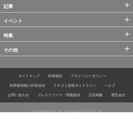
記事
イベント
特集
その他
サイトマップ
利用規約
プライバシーポリシー
利用者情報の外部送信
クチコミ投稿ガイドライン
ヘルプ
お問い合わせ
プレスリリース・情報提供
広告掲載
運営会社
© Tokyo Metro Co., Ltd. & Let’s ENJOY TOKYO, Inc.