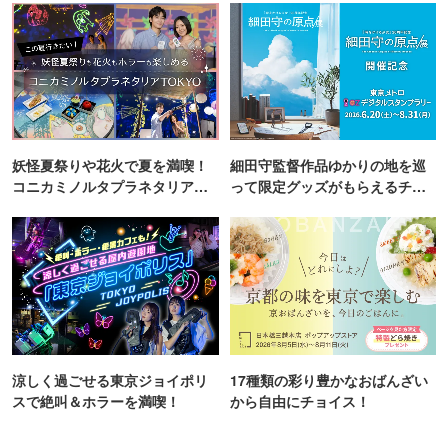
妖怪夏祭りや花火で夏を満喫！
細田守監督作品ゆかりの地を巡
コニカミノルタプラネタリア
って限定グッズがもらえるチャ
TOKYO
ンス！
涼しく過ごせる東京ジョイポリ
17種類の彩り豊かなおばんざい
スで絶叫＆ホラーを満喫！
から自由にチョイス！