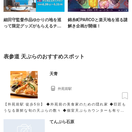
細田守監督作品ゆかりの地を巡
錦糸町PARCOと楽天地を巡る謎
って限定グッズがもらえるチャ
解き企画が開催！
ンス！
表参道 天ぷらのおすすめスポット
天青
外苑前駅
【外苑前駅 徒歩5分】 ◆外苑前の美食家のための隠れ家 ◆巨匠も
うなる新鮮な旬の天ぷらの数々 ◆個室天ぷらカウンターも有り、
接待・ご商談・プライベートでも◎
てんぷら石原