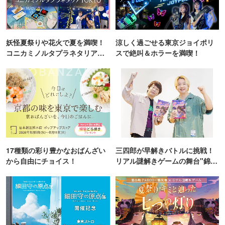
妖怪夏祭りや花火で夏を満喫！
涼しく過ごせる東京ジョイポリ
コニカミノルタプラネタリア
スで絶叫＆ホラーを満喫！
TOKYO
17種類の彩り豊かなおばんざい
三四郎が早解きバトルに挑戦！
から自由にチョイス！
リアル謎解きゲームの舞台"錦糸
町PARCO・楽天地"を巡る！