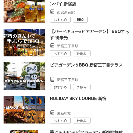
ンパイ 新宿店
西武新宿駅
おすすめ
BBQ
【バーベキュー×ビアガーデン】 BBQてら
す 御来光
新宿三丁目駅
おすすめ
外飲み
ビアガーデン＆BBQ 新宿三丁目テラス
新宿三丁目駅
おすすめ
外飲み
HOLIDAY SKY LOUNGE 新宿
東新宿駅
おすすめ
外飲み
手ぶらBBQ＆ビアガーデン 新宿歌舞伎