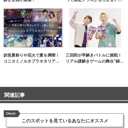
ンス！
妖怪夏祭りや花火で夏を満喫！
三四郎が早解きバトルに挑戦！
コニカミノルタプラネタリア
リアル謎解きゲームの舞台"錦糸
TOKYO
町PARCO・楽天地"を巡る！
関連記事
Check!
このスポットを見ている
あなたにオススメ