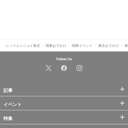
レッツエンジョイ東京
関東おでかけ
関東イベント
東京おでかけ
東
Follow Us
記事
イベント
特集