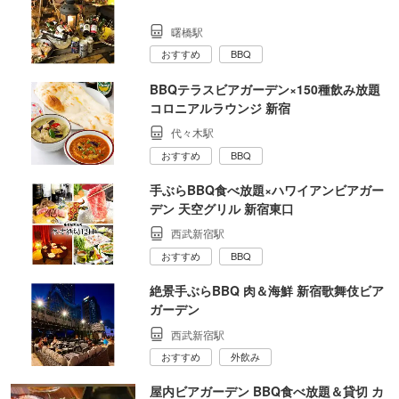
曙橋駅
おすすめ
BBQ
BBQテラスビアガーデン×150種飲み放題
コロニアルラウンジ 新宿
代々木駅
おすすめ
BBQ
手ぶらBBQ食べ放題×ハワイアンビアガー
デン 天空グリル 新宿東口
西武新宿駅
おすすめ
BBQ
絶景手ぶらBBQ 肉＆海鮮 新宿歌舞伎ビア
ガーデン
西武新宿駅
おすすめ
外飲み
屋内ビアガーデン BBQ食べ放題＆貸切 カ