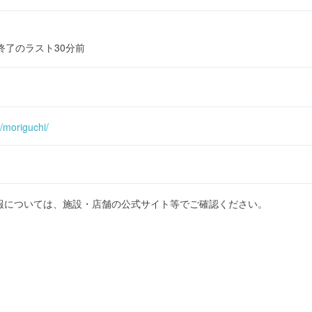
終了のラスト30分前
m/moriguchi/
報については、施設・店舗の公式サイト等でご確認ください。