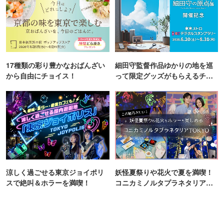
17種類の彩り豊かなおばんざい
細田守監督作品ゆかりの地を巡
から自由にチョイス！
って限定グッズがもらえるチャ
ンス！
涼しく過ごせる東京ジョイポリ
妖怪夏祭りや花火で夏を満喫！
スで絶叫＆ホラーを満喫！
コニカミノルタプラネタリア
TOKYO