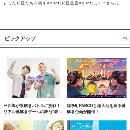
とした妖怪たちを映す&quot;妖怪星座&quot;に！？さらに例
年人気の夏祭り屋台も妖怪仕様で登場！怪しくもどこか愛らし
い妖怪たちが潜む不思議な空間に、ぜひ訪れてみて！
ピックアップ
PR
三四郎が早解きバトルに挑戦！
錦糸町PARCOと楽天地を巡る謎
リアル謎解きゲームの舞台"錦糸
解き企画が開催！
町PARCO・楽天地"を巡る！