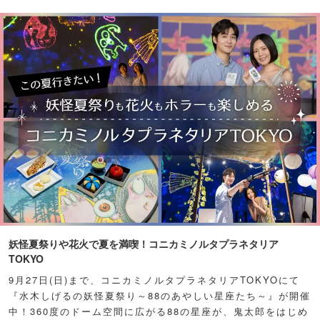
妖怪夏祭りや花火で夏を満喫！コニカミノルタプラネタリア
TOKYO
9月27日(日)まで、コニカミノルタプラネタリアTOKYOにて
『水木しげるの妖怪夏祭り～88のあやしい星座たち～』が開催
中！360度のドーム空間に広がる88の星座が、鬼太郎をはじめ