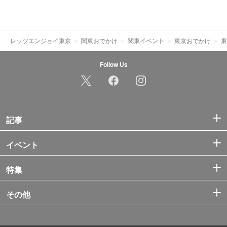
レッツエンジョイ東京
関東おでかけ
関東イベント
東京おでかけ
東
Follow Us
記事
イベント
特集
その他