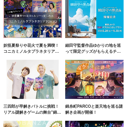
妖怪夏祭りや花火で夏を満喫！
細田守監督作品ゆかりの地を巡
コニカミノルタプラネタリア
って限定グッズがもらえるチャ
TOKYO
ンス！
三四郎が早解きバトルに挑戦！
錦糸町PARCOと楽天地を巡る謎
リアル謎解きゲームの舞台"錦糸
解き企画が開催！
町PARCO・楽天地"を巡る！