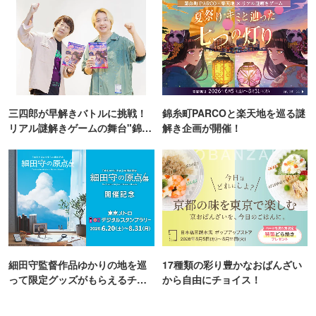
三四郎が早解きバトルに挑戦！
錦糸町PARCOと楽天地を巡る謎
リアル謎解きゲームの舞台"錦糸
解き企画が開催！
町PARCO・楽天地"を巡る！
細田守監督作品ゆかりの地を巡
17種類の彩り豊かなおばんざい
って限定グッズがもらえるチャ
から自由にチョイス！
ンス！