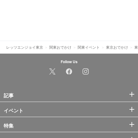
レッツエンジョイ東京
関東おでかけ
関東イベント
東京おでかけ
東
Follow Us
記事
イベント
特集