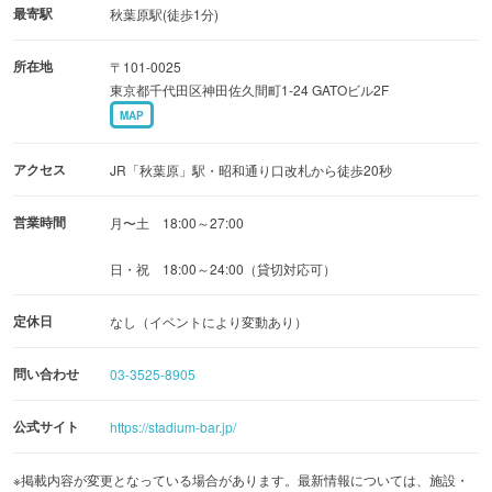
楽しみながら観戦を楽しめば、贔屓球団の応援にもより一
最寄駅
秋葉原駅(徒歩1分)
層熱が入るかも!?
所在地
〒101-0025
東京都千代田区神田佐久間町1-24 GATOビル2F
フードメニューには、5種のホットドッグやポップコー
MAP
ン、たこ焼きなどスタジアムでもお馴染みの屋台メニュー
がズラリ。各球団をイメージしたオリジナルカクテルな
アクセス
JR「秋葉原」駅・昭和通り口改札から徒歩20秒
ど、多種多様なアルコールメニューも充実しています。
営業時間
月〜土 18:00～27:00
日・祝 18:00～24:00（貸切対応可）
定休日
なし（イベントにより変動あり）
問い合わせ
03-3525-8905
公式サイト
https://stadium-bar.jp/
※掲載内容が変更となっている場合があります。最新情報については、施設・