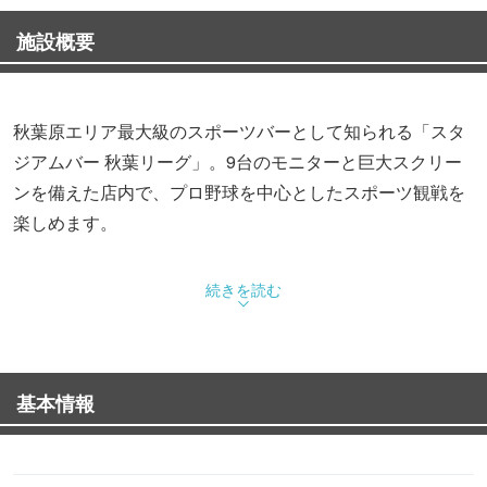
施設概要
秋葉原エリア最大級のスポーツバーとして知られる「スタ
ジアムバー 秋葉リーグ」。9台のモニターと巨大スクリー
ンを備えた店内で、プロ野球を中心としたスポーツ観戦を
楽しめます。
“一体感”をコンセプトに、共感や共有しやすい空間づくり
続きを読む
が施された店内では、スタジアムさながらの臨場感を味わ
えると評判。座席のタイプも種類豊富に用意されているの
で、シーンに合わせて多様な使い方ができます。
基本情報
何と言っても注目は、樽を背負ったビアガールが飲み物を
提供してくれること。元気あふれるビアガールとの会話を