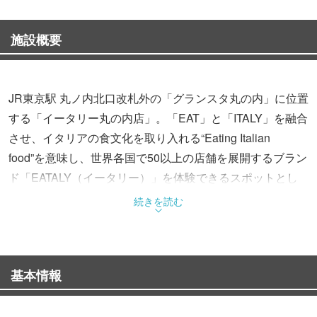
施設概要
JR東京駅 丸ノ内北口改札外の「グランスタ丸の内」に位置
する「イータリー丸の内店」。「EAT」と「ITALY」を融合
させ、イタリアの食文化を取り入れる“Eating Italian
food”を意味し、世界各国で50以上の店舗を展開するブラン
ド「EATALY（イータリー）」を体験できるスポットとし
ても人気です。
続きを読む
東京駅構内という場所柄、オフィスワーカーから行楽客、
海外からの観光客まで幅広い訪問客でにぎわう同店。エン
基本情報
トランス部分に位置するカフェでは、乗車前のわずかな時
間でもお腹を満たせる軽食などを提供しています。