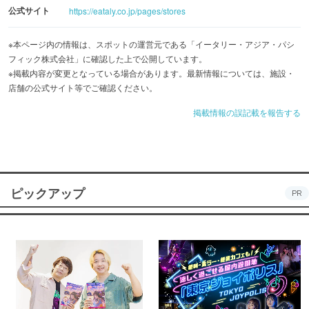
公式サイト
https://eataly.co.jp/pages/stores
レストラン＆カフェで美味しかった食材やワインは、マー
※本ページ内の情報は、スポットの運営元である「イータリー・アジア・パシ
ケットで購入して自宅で再び楽むことができるのも同店の
フィック株式会社」に確認した上で公開しています。
※掲載内容が変更となっている場合があります。最新情報については、施設・
魅力の一つ。高品質なイタリア料理・食材を食べて、買っ
店舗の公式サイト等でご確認ください。
て楽しみながら、イタリアの食文化に触れてみては。
掲載情報の誤記載を報告する
ピックアップ
PR