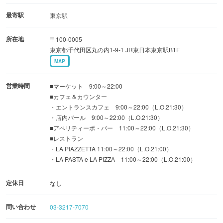
店内中央では、イタリア各地から高品質な食材を集めたマ
最寄駅
東京駅
ーケットを展開。パスタ、オリーブオイル、ソース類、サ
所在地
〒100-0005
ラミ＆チーズ、ワインなど、イタリアから直輸入した商品
東京都千代田区丸の内1-9-1 JR東日本東京駅B1F
を中心とした豊富な食材をそろえるほか、北から南までイ
MAP
タリア各地のワインの品ぞろえも充実しています。また、
イタリア語で“小さな広場”を意味するアペリティーボ・バ
営業時間
■マーケット 9:00～22:00
ー「LA PIAZZETTA（ラ・ピアツェッタ）」も備え、ワイ
■カフェ＆カウンター
・エントランスカフェ 9:00～22:00（L.O.21:30）
ンやイタリアン・カクテルを片手にカジュアルに食事を楽
・店内バール 9:00～22:00（L.O.21:30）
しめる場となっています。
■アペリティーボ・バー 11:00～22:00（L.O.21:30）
■レストラン
・LA PIAZZETTA 11:00～22:00（L.O.21:00）
店内奥の「LA PASTA e LA PIZZA（ラ・パスタ・エ・ラ・
・LA PASTA e LA PIZZA 11:00～22:00（L.O.21:00）
ピッツァ）」は、その名の通りパスタやピッツァが自慢の
レストラン。イタリア直輸入の食材をふんだんに使った伝
定休日
なし
統的なパスタやピッツァをアラカルトで味わえるほか、前
問い合わせ
菜やセコンド、ドルチェなどを加えたコース料理も楽しめ
03-3217-7070
ます。