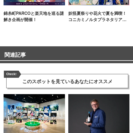
錦糸町PARCOと楽天地を巡る謎
妖怪夏祭りや花火で夏を満喫！
解き企画が開催！
コニカミノルタプラネタリア
TOKYO
関連記事
Check!
このスポットを見ている
あなたにオススメ