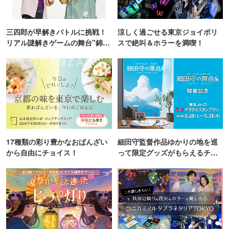
三四郎が早解きバトルに挑戦！
涼しく過ごせる東京ジョイポリ
リアル謎解きゲームの舞台"錦糸
スで絶叫＆ホラーを満喫！
町PARCO・楽天地"を巡る！
17種類の彩り豊かなおばんざい
細田守監督作品ゆかりの地を巡
から自由にチョイス！
って限定グッズがもらえるチャ
ンス！