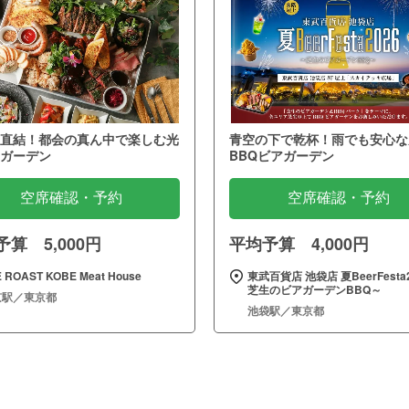
直結！都会の真ん中で楽しむ光
青空の下で乾杯！雨でも安心な
ガーデン
BBQビアガーデン
空席確認・予約
空席確認・予約
算 5,000円
平均予算 4,000円
 ROAST KOBE Meat House
東武百貨店 池袋店 夏BeerFesta2
芝生のビアガーデンBBQ～
京駅／東京都
池袋駅／東京都