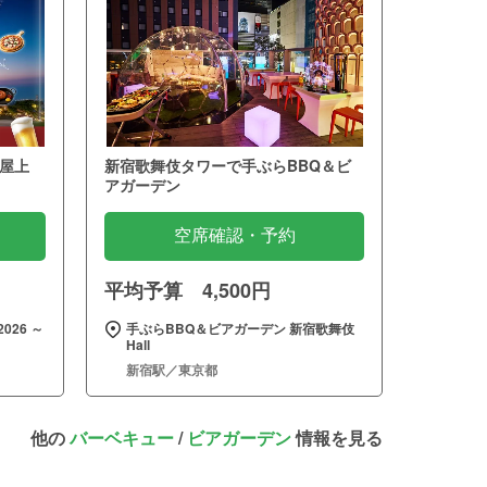
屋上
新宿歌舞伎タワーで手ぶらBBQ＆ビ
アガーデン
空席確認・予約
平均予算 4,500円
026 ～
手ぶらBBQ＆ビアガーデン 新宿歌舞伎
Hall
新宿駅／東京都
他の
バーベキュー
/
ビアガーデン
情報を見る