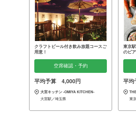
クラフトビール付き飲み放題コースご
東京駅
用意！
のビア
空席確認・予約
平均予算 4,000円
平均予
大宮キッチン ‐OMIYA KITCHEN‐
THE
大宮駅／埼玉県
東