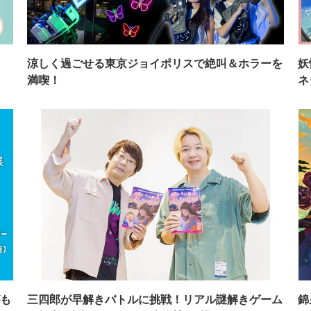
イ
涼しく過ごせる東京ジョイポリスで絶叫＆ホラーを
妖
満喫！
ネ
も
三四郎が早解きバトルに挑戦！リアル謎解きゲーム
錦