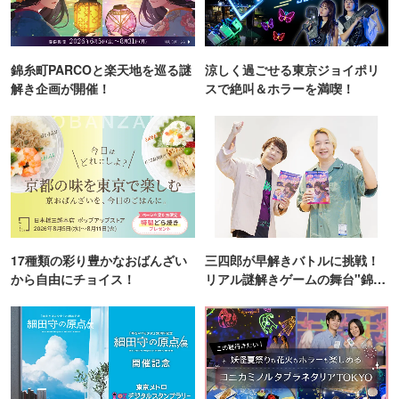
錦糸町PARCOと楽天地を巡る謎
涼しく過ごせる東京ジョイポリ
解き企画が開催！
スで絶叫＆ホラーを満喫！
17種類の彩り豊かなおばんざい
三四郎が早解きバトルに挑戦！
から自由にチョイス！
リアル謎解きゲームの舞台"錦糸
町PARCO・楽天地"を巡る！