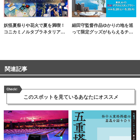
妖怪夏祭りや花火で夏を満喫！
細田守監督作品ゆかりの地を巡
コニカミノルタプラネタリア
って限定グッズがもらえるチャ
TOKYO
ンス！
関連記事
Check!
このスポットを見ている
あなたにオススメ