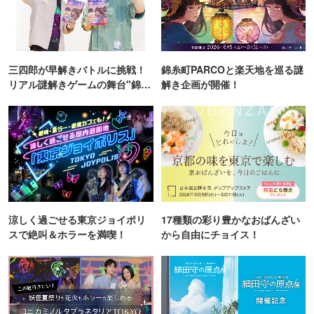
三四郎が早解きバトルに挑戦！
錦糸町PARCOと楽天地を巡る謎
リアル謎解きゲームの舞台"錦糸
解き企画が開催！
町PARCO・楽天地"を巡る！
涼しく過ごせる東京ジョイポリ
17種類の彩り豊かなおばんざい
スで絶叫＆ホラーを満喫！
から自由にチョイス！