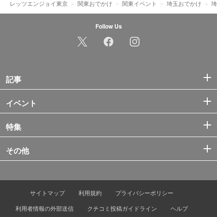
レッツエンジョイ東京
関東おでかけ
関東イベント
埼玉おでかけ
埼
Follow Us
記事
イベント
特集
その他
サイトマップ
利用規約
プライバシーポリシー
利用者情報の外部送信
クチコミ投稿ガイドライン
ヘルプ