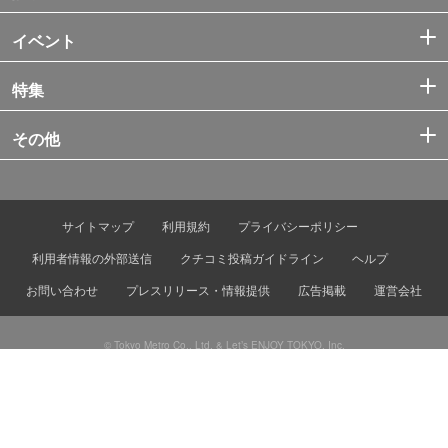
イベント
特集
その他
サイトマップ
利用規約
プライバシーポリシー
利用者情報の外部送信
クチコミ投稿ガイドライン
ヘルプ
お問い合わせ
プレスリリース・情報提供
広告掲載
運営会社
© Tokyo Metro Co., Ltd. & Let’s ENJOY TOKYO, Inc.