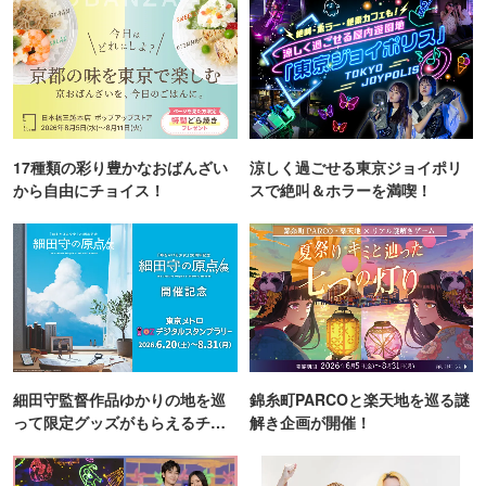
17種類の彩り豊かなおばんざい
涼しく過ごせる東京ジョイポリ
から自由にチョイス！
スで絶叫＆ホラーを満喫！
細田守監督作品ゆかりの地を巡
錦糸町PARCOと楽天地を巡る謎
って限定グッズがもらえるチャ
解き企画が開催！
ンス！