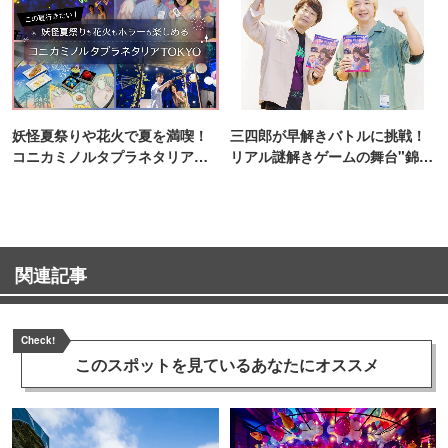
妖怪夏祭りや花火で夏を満喫！
三四郎が早解きバトルに挑戦！
コニカミノルタプラネタリア
リアル謎解きゲームの舞台"錦糸
TOKYO
町PARCO・楽天地"を巡る！
関連記事
Check!
このスポットを見ている
あなたにオススメ