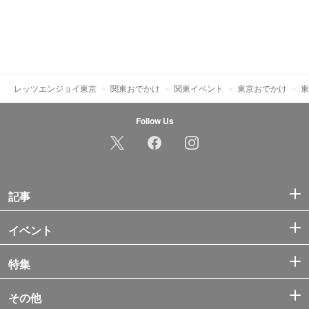
レッツエンジョイ東京
関東おでかけ
関東イベント
東京おでかけ
東
Follow Us
記事
イベント
特集
その他