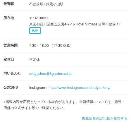
またパン以外にも、アサイーボウルやスリランカカレー、
最寄駅
不動前駅 / 武蔵小山駅
クレープなど、さまざまなメニューが展開されます。
所在地
〒141-0031
東京都品川区西五反田4-9-16 Hotel Vintage 目黒不動前 1F
MAP
営業時間
7:30～18:00 （17:30 O.S.）
定休日
不定休
問い合わせ
ordy_store@8garden.co.jp
公式SNS
Instagram：
https://www.instagram.com/ordybakery/
※掲載内容が変更となっている場合があります。最新情報については、施設・
店舗の公式サイト等でご確認ください。
掲載情報の誤記載を報告する