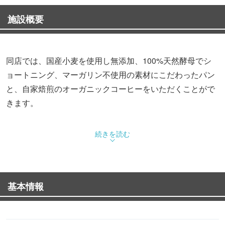
施設概要
同店では、国産小麦を使用し無添加、100%天然酵母でシ
ョートニング、マーガリン不使用の素材にこだわったパン
と、自家焙煎のオーガニックコーヒーをいただくことがで
きます。
中でもオススメは、オリジナルの製法で焼き上げたという
続きを読む
クロワッサン。オーガニックシュガーでサッとキャラメリ
ゼしたやさしい甘さが特徴だといいます。同じくオススメ
のフルーツデニッシュは、茨城のひたち農園の奥久慈卵の
基本情報
カスタードクリームと厳選した最高等級のフルーツを使用
しているそうです。