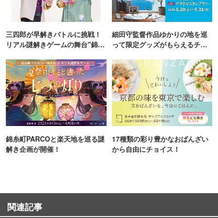
三四郎が早解きバトルに挑戦！
細田守監督作品ゆかりの地を巡
リアル謎解きゲームの舞台"錦糸
って限定グッズがもらえるチャ
町PARCO・楽天地"を巡る！
ンス！
錦糸町PARCOと楽天地を巡る謎
17種類の彩り豊かなおばんざい
解き企画が開催！
から自由にチョイス！
関連記事