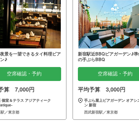
夜景を一望できるタイ料理ビア
新宿駅近BBQビアガーデン♪準
ン♪
の手ぶらBBQ
空席確認・予約
空席確認・予約
算 7,000円
平均予算 3,000円
 個室＆テラス アジアティーク
手ぶら屋上ビアガーデン オアシ
iatique‐
ン 新宿
座駅／東京都
西武新宿駅／東京都