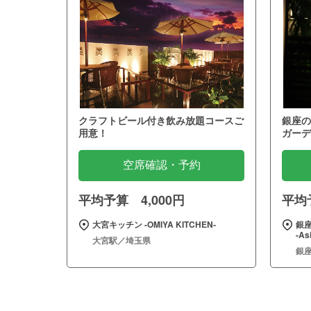
クラフトビール付き飲み放題コースご
銀座の
用意！
ガーデ
空席確認・予約
平均予算 4,000円
平均予
大宮キッチン ‐OMIYA KITCHEN‐
銀座
‐As
大宮駅／埼玉県
銀