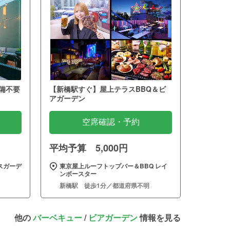
備不要
【新橋駅すぐ】屋上テラスBBQ＆ビ
アガーデン
空席確認・予約
平均予算 5,000円
スガーデ
東京屋上ルーフトップバー＆BBQ レイ
ンボースター
新橋駅 徒歩1分／都道府県不明
他の
バーベキュー
/
ビアガーデン
情報を見る