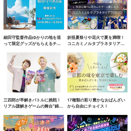
細田守監督作品ゆかりの地を巡
妖怪夏祭りや花火で夏を満喫！
って限定グッズがもらえるチャ
コニカミノルタプラネタリア
ンス！
TOKYO
三四郎が早解きバトルに挑戦！
17種類の彩り豊かなおばんざい
リアル謎解きゲームの舞台"錦糸
から自由にチョイス！
町PARCO・楽天地"を巡る！