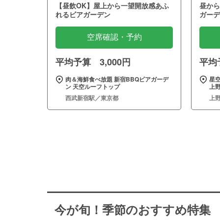
【昼飲OK】屋上から一望開放感あふ
昼から
れるビアガーデン
ガーデ
空席確認・予約
平均予算 3,000円
平均予
肉＆海鮮食べ放題 新宿BBQビアガーデ
星
ン 天空ルーフトップ
上野
西武新宿駅／東京都
上
今が旬！季節のおすすめ特集