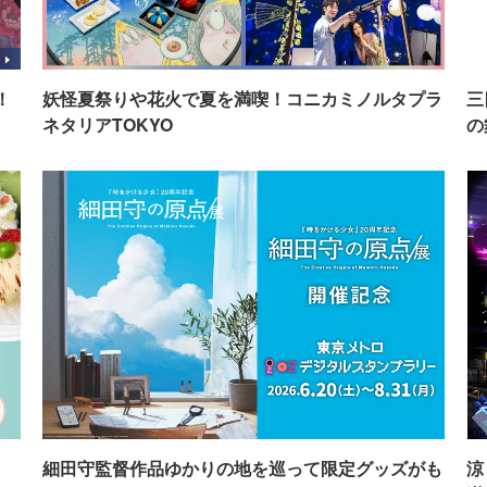
！
妖怪夏祭りや花火で夏を満喫！コニカミノルタプラ
三
ネタリアTOKYO
の
イ
細田守監督作品ゆかりの地を巡って限定グッズがも
涼