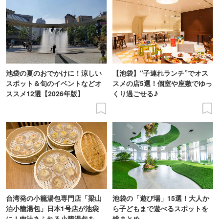
池袋の夏のおでかけに！涼しい
【池袋】“子連れランチ”でオス
スポット＆旬のイベントなどオ
スメの店5選！個室や座敷でゆっ
ススメ12選【2026年版】
くり過ごせる♪
台湾発の小籠湯包専門店「梁山
池袋の「遊び場」15選！大人か
泊小籠湯包」日本1号店が池袋
ら子どもまで遊べるスポットを
に！肉汁あふれる小籠湯包を実
総まとめ