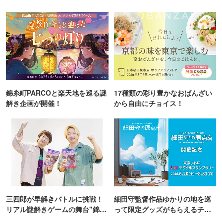
錦糸町PARCOと楽天地を巡る謎
17種類の彩り豊かなおばんざい
解き企画が開催！
から自由にチョイス！
三四郎が早解きバトルに挑戦！
細田守監督作品ゆかりの地を巡
リアル謎解きゲームの舞台"錦糸
って限定グッズがもらえるチャ
町PARCO・楽天地"を巡る！
ンス！