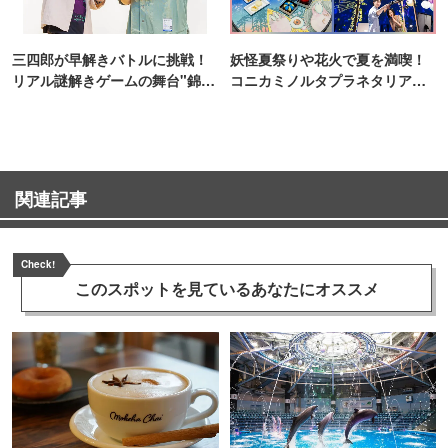
三四郎が早解きバトルに挑戦！
妖怪夏祭りや花火で夏を満喫！
リアル謎解きゲームの舞台"錦糸
コニカミノルタプラネタリア
町PARCO・楽天地"を巡る！
TOKYO
関連記事
Check!
このスポットを見ている
あなたにオススメ