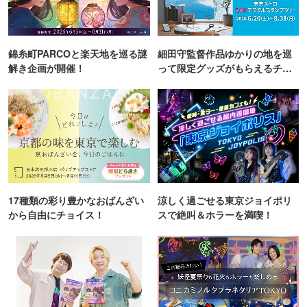
錦糸町PARCOと楽天地を巡る謎
細田守監督作品ゆかりの地を巡
解き企画が開催！
って限定グッズがもらえるチャ
ンス！
17種類の彩り豊かなおばんざい
涼しく過ごせる東京ジョイポリ
から自由にチョイス！
スで絶叫＆ホラーを満喫！