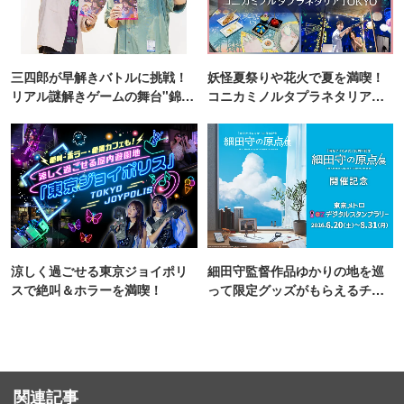
三四郎が早解きバトルに挑戦！
妖怪夏祭りや花火で夏を満喫！
リアル謎解きゲームの舞台"錦糸
コニカミノルタプラネタリア
町PARCO・楽天地"を巡る！
TOKYO
涼しく過ごせる東京ジョイポリ
細田守監督作品ゆかりの地を巡
スで絶叫＆ホラーを満喫！
って限定グッズがもらえるチャ
ンス！
関連記事