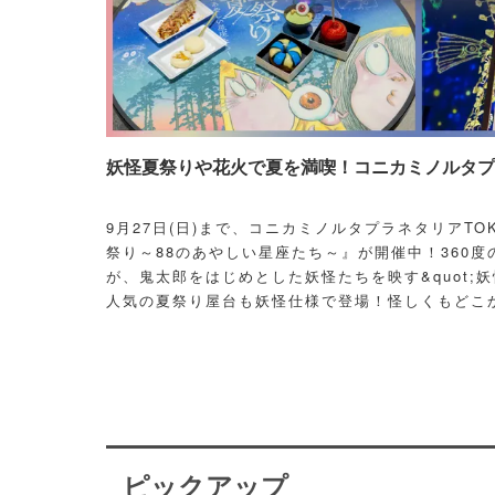
妖怪夏祭りや花火で夏を満喫！コニカミノルタプラ
9月27日(日)まで、コニカミノルタプラネタリアT
祭り～88のあやしい星座たち～』が開催中！360度
が、鬼太郎をはじめとした妖怪たちを映す&quot;妖
人気の夏祭り屋台も妖怪仕様で登場！怪しくもどこ
議な空間に、ぜひ訪れてみて！
ピックアップ