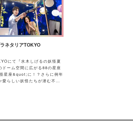
ネタリアTOKYO
OKYOにて『水木しげるの妖怪夏
のドーム空間に広がる88の星座
怪星座&quot;に！？さらに例年
か愛らしい妖怪たちが潜む不思