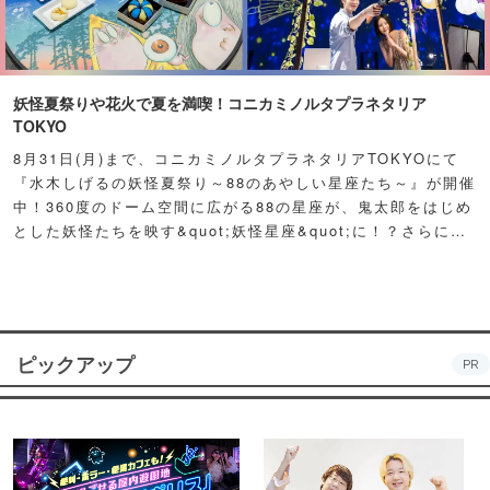
妖怪夏祭りや花火で夏を満喫！コニカミノルタプラネタリア
TOKYO
8月31日(月)まで、コニカミノルタプラネタリアTOKYOにて
『水木しげるの妖怪夏祭り～88のあやしい星座たち～』が開催
中！360度のドーム空間に広がる88の星座が、鬼太郎をはじめ
とした妖怪たちを映す&quot;妖怪星座&quot;に！？さらに例
年人気の夏祭り屋台も妖怪仕様で登場！怪しくもどこか愛らし
い妖怪たちが潜む不思議な空間に、ぜひ訪れてみて！
ピックアップ
PR