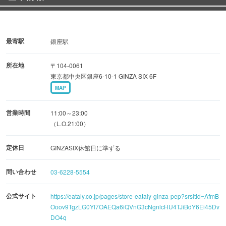
最寄駅
銀座駅
所在地
〒104-0061
東京都中央区銀座6-10-1 GINZA SIX 6F
MAP
営業時間
11:00～23:00
（L.O.21:00）
定休日
GINZASIX休館日に準ずる
問い合わせ
03-6228-5554
公式サイト
https://eataly.co.jp/pages/store-eataly-ginza-pep?srsltid=AfmB
Ooov9TgzLG0Yl7OAEQa6iQVnG3cNgnlcHU4TJiBdY6Ei45Dv
DO4q