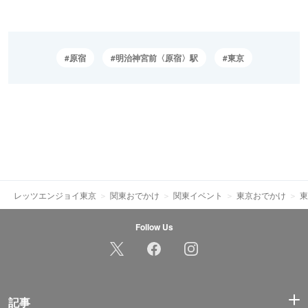
原宿
明治神宮前〈原宿〉駅
東京
レッツエンジョイ東京
関東おでかけ
関東イベント
東京おでかけ
東
Follow Us
記事