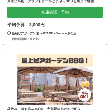
東宝ビル前！クラフトビールと手ぶらBBQを屋上で堪能
空席確認・予約
平均予算 3,000円
新宿ビアガーデン 宴 ～UTAGE～Terrace 新宿店
西武新宿駅／東京都
昼飲み・持ち込みもOK！大宮駅徒歩2分でBBQ！