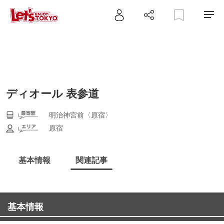
ディオール 表参道
明治神宮前〈原宿〉
原宿
基本情報
関連記事
基本情報