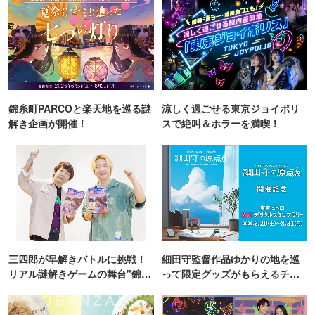
錦糸町PARCOと楽天地を巡る謎
涼しく過ごせる東京ジョイポリ
解き企画が開催！
スで絶叫＆ホラーを満喫！
三四郎が早解きバトルに挑戦！
細田守監督作品ゆかりの地を巡
リアル謎解きゲームの舞台"錦糸
って限定グッズがもらえるチャ
町PARCO・楽天地"を巡る！
ンス！