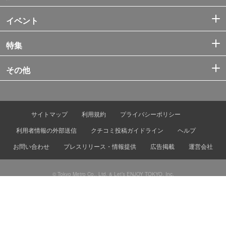
イベント
特集
その他
サイトマップ
利用規約
プライバシーポリシー
利用者情報の外部送信
クチコミ投稿ガイドライン
ヘルプ
お問い合わせ
プレスリリース・情報提供
広告掲載
運営会社
© Tokyo Metro Co., Ltd. & Let’s ENJOY TOKYO, Inc.