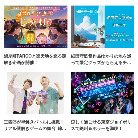
錦糸町PARCOと楽天地を巡る謎
細田守監督作品ゆかりの地を巡
解き企画が開催！
って限定グッズがもらえるチャ
ンス！
三四郎が早解きバトルに挑戦！
涼しく過ごせる東京ジョイポリ
リアル謎解きゲームの舞台"錦糸
スで絶叫＆ホラーを満喫！
町PARCO・楽天地"を巡る！