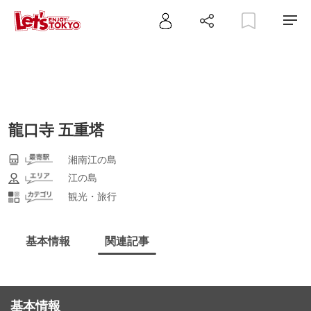
龍口寺 五重塔
湘南江の島
江の島
観光・旅行
基本情報
関連記事
基本情報