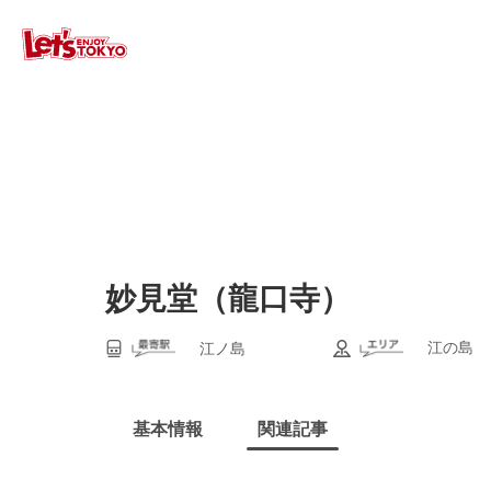
妙見堂（龍口寺）
江の島
江ノ島
基本情報
関連記事