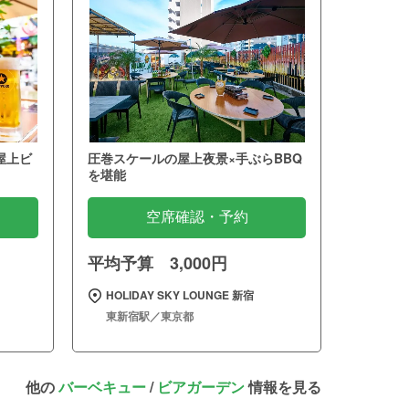
屋上ビ
圧巻スケールの屋上夜景×手ぶらBBQ
を堪能
空席確認・予約
平均予算 3,000円
HOLIDAY SKY LOUNGE 新宿
東新宿駅／東京都
他の
バーベキュー
/
ビアガーデン
情報を見る