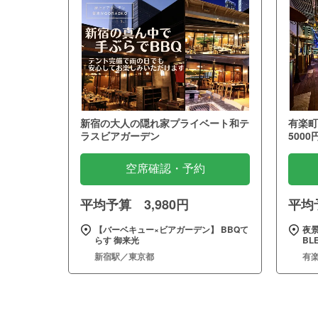
新宿の大人の隠れ家プライベート和テ
有楽町
ラスビアガーデン
5000
空席確認・予約
平均予算 3,980円
平均予
【バーベキュー×ビアガーデン】 BBQて
夜景
らす 御来光
BL
新宿駅／東京都
有