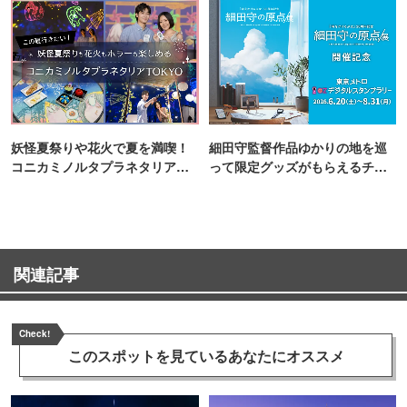
妖怪夏祭りや花火で夏を満喫！
細田守監督作品ゆかりの地を巡
コニカミノルタプラネタリア
って限定グッズがもらえるチャ
TOKYO
ンス！
関連記事
Check!
このスポットを見ている
あなたにオススメ