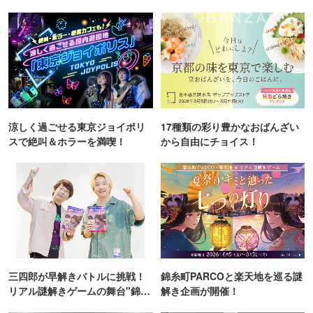
涼しく過ごせる東京ジョイポリ
17種類の彩り豊かなおばんざい
スで絶叫＆ホラーを満喫！
から自由にチョイス！
三四郎が早解きバトルに挑戦！
錦糸町PARCOと楽天地を巡る謎
リアル謎解きゲームの舞台"錦糸
解き企画が開催！
町PARCO・楽天地"を巡る！