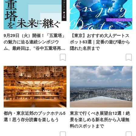
9月29日（火）開催！「五重塔」
【東京】おすすめ大人デートス
の魅力に迫る連続シンポジウ
ポット63選｜定番の遊び場から
ム、最終回は、“谷中五重塔再建
隠れた名所まで
の意義を語り合う”がテーマ
都内・東京近郊のブックホテル5
東京で行くべき展望台12選！絶
選！思う存分読書を楽しもう
景を楽しめる新名所から入場無
料のスポットまで