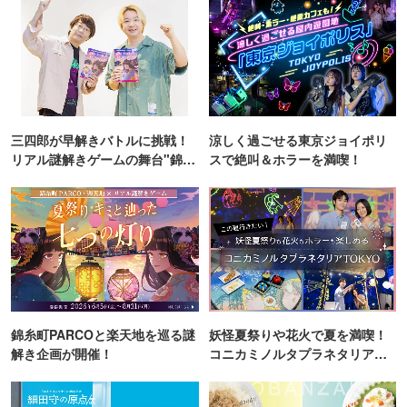
三四郎が早解きバトルに挑戦！
涼しく過ごせる東京ジョイポリ
リアル謎解きゲームの舞台"錦糸
スで絶叫＆ホラーを満喫！
町PARCO・楽天地"を巡る！
錦糸町PARCOと楽天地を巡る謎
妖怪夏祭りや花火で夏を満喫！
解き企画が開催！
コニカミノルタプラネタリア
TOKYO