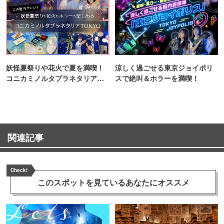
妖怪夏祭りや花火で夏を満喫！
涼しく過ごせる東京ジョイポリ
コニカミノルタプラネタリア
スで絶叫＆ホラーを満喫！
TOKYO
関連記事
Check!
このスポットを見ている
あなたにオススメ