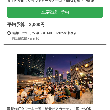
東宝ビル前！クラフトビールと手ぶらBBQを屋上で堪能
空席確認・予約
平均予算 3,000円
新宿ビアガーデン 宴 ～UTAGE～Terrace 新宿店
西武新宿駅／東京都
歌舞伎町タワーを一望！絶景ビアガーデン！雨でもOK