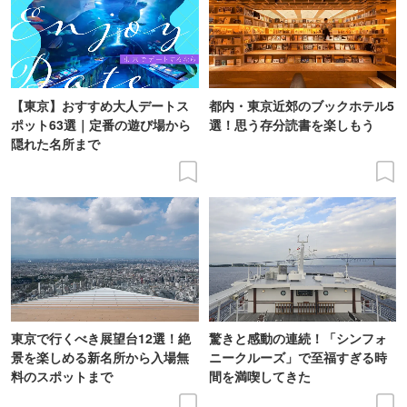
【東京】おすすめ大人デートス
都内・東京近郊のブックホテル5
ポット63選｜定番の遊び場から
選！思う存分読書を楽しもう
隠れた名所まで
東京で行くべき展望台12選！絶
驚きと感動の連続！「シンフォ
景を楽しめる新名所から入場無
ニークルーズ」で至福すぎる時
料のスポットまで
間を満喫してきた