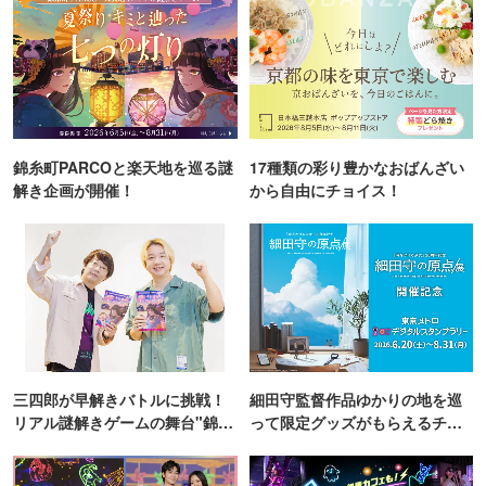
錦糸町PARCOと楽天地を巡る謎
17種類の彩り豊かなおばんざい
解き企画が開催！
から自由にチョイス！
三四郎が早解きバトルに挑戦！
細田守監督作品ゆかりの地を巡
リアル謎解きゲームの舞台"錦糸
って限定グッズがもらえるチャ
町PARCO・楽天地"を巡る！
ンス！