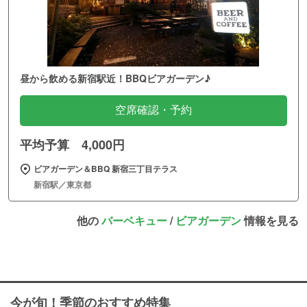
昼から飲める新宿駅近！BBQビアガーデン♪
空席確認・予約
平均予算 4,000円
ビアガーデン＆BBQ 新宿三丁目テラス
新宿駅／東京都
他の
バーベキュー
/
ビアガーデン
情報を見る
今が旬！季節のおすすめ特集