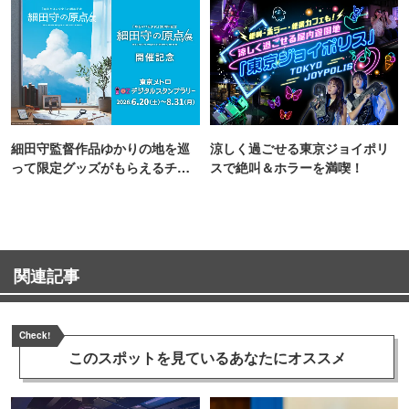
細田守監督作品ゆかりの地を巡
涼しく過ごせる東京ジョイポリ
って限定グッズがもらえるチャ
スで絶叫＆ホラーを満喫！
ンス！
関連記事
Check!
このスポットを見ている
あなたにオススメ