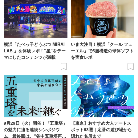
横浜「たべっ子どうぶつ MIRAI
いま大注目！横浜「クール フュ
LAB.」を体験レポ！“星”をテー
ーエル」で5層構造の球体ソフト
マにしたコンテンツが満載
を実食レポ
9月29日（火）開催！「五重塔」
【東京】おすすめ大人デートス
の魅力に迫る連続シンポジウ
ポット63選｜定番の遊び場から
ム、最終回は、“谷中五重塔再建
隠れた名所まで