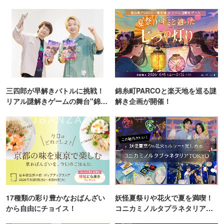
三四郎が早解きバトルに挑戦！
錦糸町PARCOと楽天地を巡る謎
リアル謎解きゲームの舞台"錦糸
解き企画が開催！
町PARCO・楽天地"を巡る！
17種類の彩り豊かなおばんざい
妖怪夏祭りや花火で夏を満喫！
から自由にチョイス！
コニカミノルタプラネタリア
TOKYO