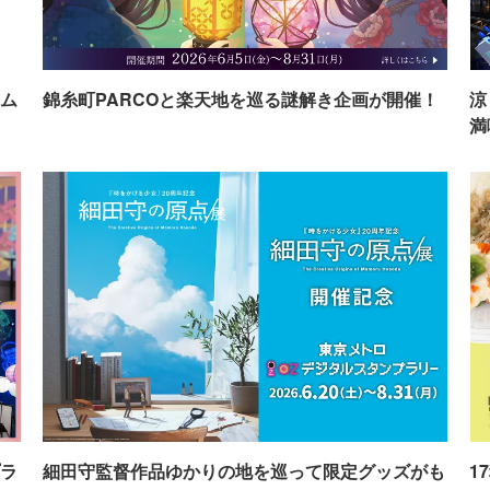
ム
錦糸町PARCOと楽天地を巡る謎解き企画が開催！
涼
満
ラ
細田守監督作品ゆかりの地を巡って限定グッズがも
1