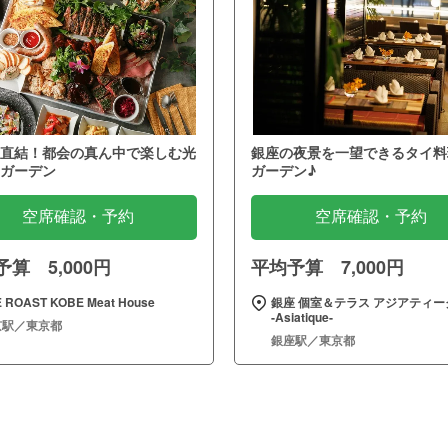
直結！都会の真ん中で楽しむ光
銀座の夜景を一望できるタイ料
ガーデン
ガーデン♪
空席確認・予約
空席確認・予約
算 5,000円
平均予算 7,000円
 ROAST KOBE Meat House
銀座 個室＆テラス アジアティー
‐Asiatique‐
京駅／東京都
銀座駅／東京都