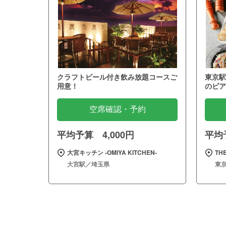
クラフトビール付き飲み放題コースご
東京駅
用意！
のビア
空席確認・予約
平均予算 4,000円
平均予
大宮キッチン ‐OMIYA KITCHEN‐
THE
大宮駅／埼玉県
東