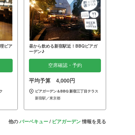
理ビア
昼から飲める新宿駅近！BBQビアガ
ーデン♪
空席確認・予約
平均予算 4,000円
ク
ビアガーデン＆BBQ 新宿三丁目テラス
新宿駅／東京都
他の
バーベキュー
/
ビアガーデン
情報を見る