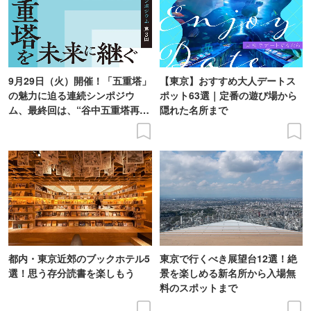
9月29日（火）開催！「五重塔」
【東京】おすすめ大人デートス
の魅力に迫る連続シンポジウ
ポット63選｜定番の遊び場から
ム、最終回は、“谷中五重塔再建
隠れた名所まで
の意義を語り合う”がテーマ
都内・東京近郊のブックホテル5
東京で行くべき展望台12選！絶
選！思う存分読書を楽しもう
景を楽しめる新名所から入場無
料のスポットまで