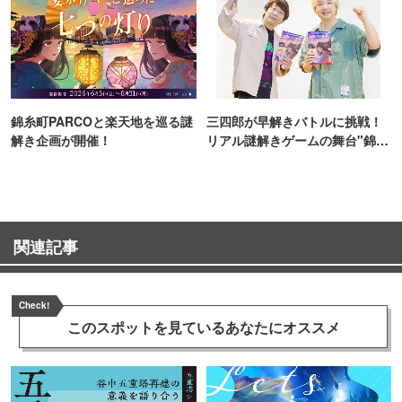
錦糸町PARCOと楽天地を巡る謎
三四郎が早解きバトルに挑戦！
解き企画が開催！
リアル謎解きゲームの舞台"錦糸
町PARCO・楽天地"を巡る！
関連記事
Check!
このスポットを見ている
あなたにオススメ