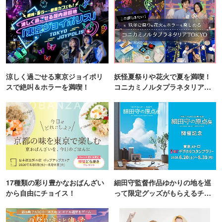
涼しく過ごせる東京ジョイポリ
妖怪夏祭りや花火で夏を満喫！
スで絶叫＆ホラーを満喫！
コニカミノルタプラネタリア
TOKYO
17種類の彩り豊かなおばんざい
細田守監督作品ゆかりの地を巡
から自由にチョイス！
って限定グッズがもらえるチャ
ンス！