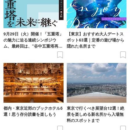
9月29日（火）開催！「五重塔」
【東京】おすすめ大人デートス
の魅力に迫る連続シンポジウ
ポット63選｜定番の遊び場から
ム、最終回は、“谷中五重塔再建
隠れた名所まで
の意義を語り合う”がテーマ
都内・東京近郊のブックホテル5
東京で行くべき展望台12選！絶
選！思う存分読書を楽しもう
景を楽しめる新名所から入場無
料のスポットまで