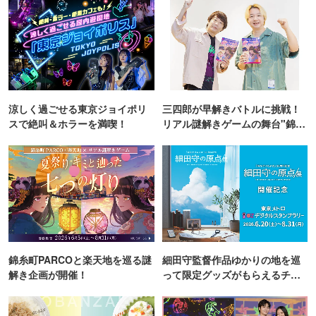
涼しく過ごせる東京ジョイポリ
三四郎が早解きバトルに挑戦！
スで絶叫＆ホラーを満喫！
リアル謎解きゲームの舞台"錦糸
町PARCO・楽天地"を巡る！
錦糸町PARCOと楽天地を巡る謎
細田守監督作品ゆかりの地を巡
解き企画が開催！
って限定グッズがもらえるチャ
ンス！