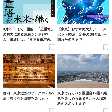
9月29日（火）開催！「五重塔」
【東京】おすすめ大人デートス
の魅力に迫る連続シンポジウ
ポット63選｜定番の遊び場から
ム、最終回は、“谷中五重塔再建
隠れた名所まで
の意義を語り合う”がテーマ
都内・東京近郊のブックホテル5
東京で行くべき展望台12選！絶
選！思う存分読書を楽しもう
景を楽しめる新名所から入場無
料のスポットまで