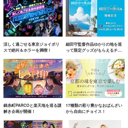
涼しく過ごせる東京ジョイポリ
細田守監督作品ゆかりの地を巡
スで絶叫＆ホラーを満喫！
って限定グッズがもらえるチャ
ンス！
錦糸町PARCOと楽天地を巡る謎
17種類の彩り豊かなおばんざい
解き企画が開催！
から自由にチョイス！