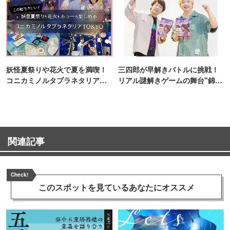
妖怪夏祭りや花火で夏を満喫！
三四郎が早解きバトルに挑戦！
コニカミノルタプラネタリア
リアル謎解きゲームの舞台"錦糸
TOKYO
町PARCO・楽天地"を巡る！
関連記事
Check!
このスポットを見ている
あなたにオススメ