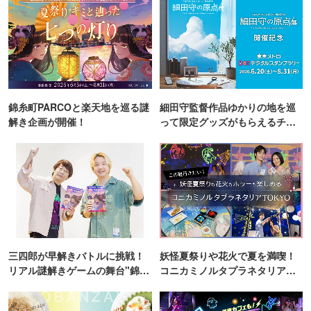
錦糸町PARCOと楽天地を巡る謎
細田守監督作品ゆかりの地を巡
解き企画が開催！
って限定グッズがもらえるチャ
ンス！
三四郎が早解きバトルに挑戦！
妖怪夏祭りや花火で夏を満喫！
リアル謎解きゲームの舞台"錦糸
コニカミノルタプラネタリア
町PARCO・楽天地"を巡る！
TOKYO