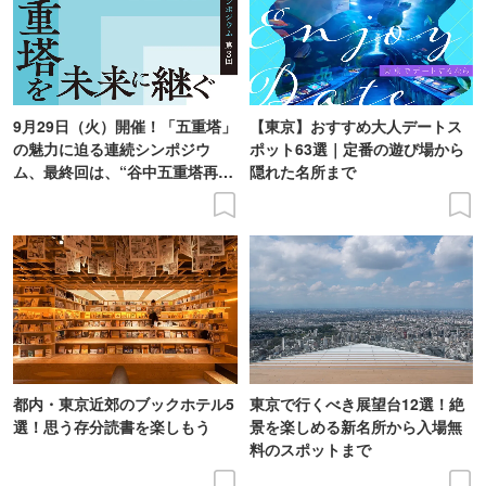
9月29日（火）開催！「五重塔」
【東京】おすすめ大人デートス
の魅力に迫る連続シンポジウ
ポット63選｜定番の遊び場から
ム、最終回は、“谷中五重塔再建
隠れた名所まで
の意義を語り合う”がテーマ
都内・東京近郊のブックホテル5
東京で行くべき展望台12選！絶
選！思う存分読書を楽しもう
景を楽しめる新名所から入場無
料のスポットまで