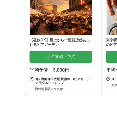
【昼飲OK】屋上から一望開放感あふ
東京駅
れるビアガーデン
のビア
空席確認・予約
平均予算 3,000円
平均予
肉＆海鮮食べ放題 新宿BBQビアガーデ
THE
ン 天空ルーフトップ
東
西武新宿駅／東京都