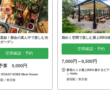
直結！都会の真ん中で楽しむ光
煌めく空間で楽しむ屋上BBQ
ガーデン
空席確認・予約
空席確認・予約
7,000円～8,500円
算 5,000円
新宿ルミネ屋上BBQ 旅するビア
ン Hello
 ROAST KOBE Meat House
新宿駅／東京都
京駅／東京都