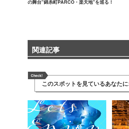
の舞台"錦糸町PARCO・楽天地"を巡る！
関連記事
Check!
このスポットを見ている
あなたに