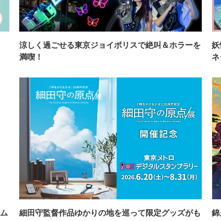
イ
涼しく過ごせる東京ジョイポリスで絶叫＆ホラーを
妖
満喫！
ネ
ム
細田守監督作品ゆかりの地を巡って限定グッズがも
錦