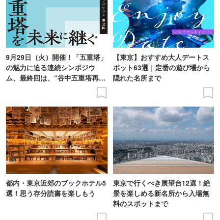
9月29日（火）開催！「五重塔」
【東京】おすすめ大人デートス
の魅力に迫る連続シンポジウ
ポット63選｜定番の遊び場から
ム、最終回は、“谷中五重塔再建
隠れた名所まで
の意義を語り合う”がテーマ
都内・東京近郊のブックホテル5
東京で行くべき展望台12選！絶
選！思う存分読書を楽しもう
景を楽しめる新名所から入場無
料のスポットまで