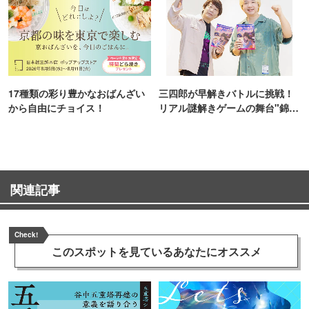
17種類の彩り豊かなおばんざい
三四郎が早解きバトルに挑戦！
から自由にチョイス！
リアル謎解きゲームの舞台"錦糸
町PARCO・楽天地"を巡る！
関連記事
Check!
このスポットを見ている
あなたにオススメ