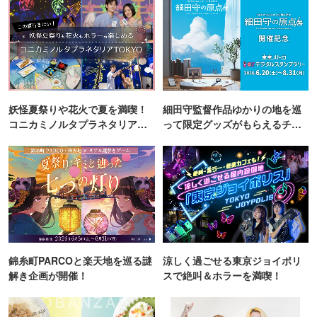
妖怪夏祭りや花火で夏を満喫！
細田守監督作品ゆかりの地を巡
コニカミノルタプラネタリア
って限定グッズがもらえるチャ
TOKYO
ンス！
錦糸町PARCOと楽天地を巡る謎
涼しく過ごせる東京ジョイポリ
解き企画が開催！
スで絶叫＆ホラーを満喫！