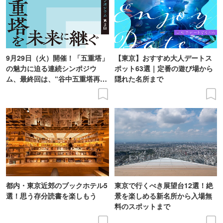
9月29日（火）開催！「五重塔」
【東京】おすすめ大人デートス
の魅力に迫る連続シンポジウ
ポット63選｜定番の遊び場から
ム、最終回は、“谷中五重塔再建
隠れた名所まで
の意義を語り合う”がテーマ
都内・東京近郊のブックホテル5
東京で行くべき展望台12選！絶
選！思う存分読書を楽しもう
景を楽しめる新名所から入場無
料のスポットまで