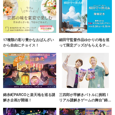
17種類の彩り豊かなおばんざい
細田守監督作品ゆかりの地を巡
から自由にチョイス！
って限定グッズがもらえるチャ
ンス！
錦糸町PARCOと楽天地を巡る謎
三四郎が早解きバトルに挑戦！
解き企画が開催！
リアル謎解きゲームの舞台"錦糸
町PARCO・楽天地"を巡る！