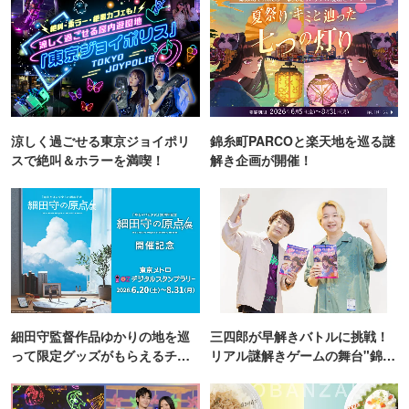
涼しく過ごせる東京ジョイポリ
錦糸町PARCOと楽天地を巡る謎
スで絶叫＆ホラーを満喫！
解き企画が開催！
細田守監督作品ゆかりの地を巡
三四郎が早解きバトルに挑戦！
って限定グッズがもらえるチャ
リアル謎解きゲームの舞台"錦糸
ンス！
町PARCO・楽天地"を巡る！