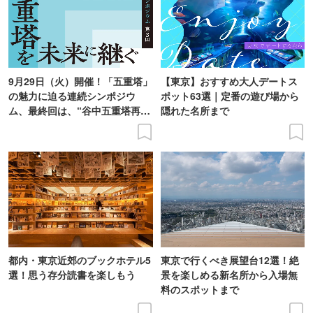
9月29日（火）開催！「五重塔」
【東京】おすすめ大人デートス
の魅力に迫る連続シンポジウ
ポット63選｜定番の遊び場から
ム、最終回は、“谷中五重塔再建
隠れた名所まで
の意義を語り合う”がテーマ
都内・東京近郊のブックホテル5
東京で行くべき展望台12選！絶
選！思う存分読書を楽しもう
景を楽しめる新名所から入場無
料のスポットまで