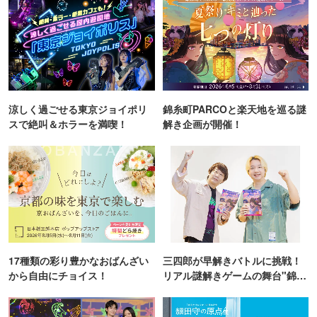
涼しく過ごせる東京ジョイポリ
錦糸町PARCOと楽天地を巡る謎
スで絶叫＆ホラーを満喫！
解き企画が開催！
17種類の彩り豊かなおばんざい
三四郎が早解きバトルに挑戦！
から自由にチョイス！
リアル謎解きゲームの舞台"錦糸
町PARCO・楽天地"を巡る！