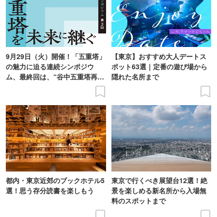
9月29日（火）開催！「五重塔」
【東京】おすすめ大人デートス
の魅力に迫る連続シンポジウ
ポット63選｜定番の遊び場から
ム、最終回は、“谷中五重塔再建
隠れた名所まで
の意義を語り合う”がテーマ
都内・東京近郊のブックホテル5
東京で行くべき展望台12選！絶
選！思う存分読書を楽しもう
景を楽しめる新名所から入場無
料のスポットまで