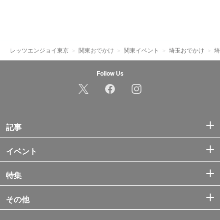
レッツエンジョイ東京
関東おでかけ
関東イベント
埼玉おでかけ
埼
Follow Us
記事
イベント
特集
その他