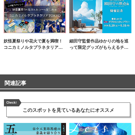
妖怪夏祭りや花火で夏を満喫！
細田守監督作品ゆかりの地を巡
コニカミノルタプラネタリア
って限定グッズがもらえるチャ
TOKYO
ンス！
関連記事
Check!
このスポットを見ている
あなたにオススメ