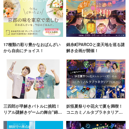
17種類の彩り豊かなおばんざい
錦糸町PARCOと楽天地を巡る謎
から自由にチョイス！
解き企画が開催！
三四郎が早解きバトルに挑戦！
妖怪夏祭りや花火で夏を満喫！
リアル謎解きゲームの舞台"錦糸
コニカミノルタプラネタリア
町PARCO・楽天地"を巡る！
TOKYO