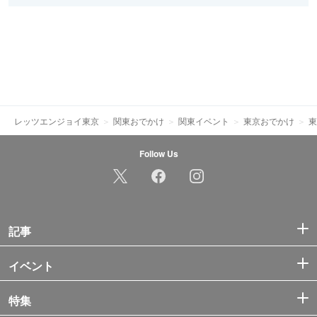
レッツエンジョイ東京
関東おでかけ
関東イベント
東京おでかけ
東
Follow Us
記事
イベント
特集