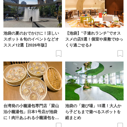
池袋の夏のおでかけに！涼しい
【池袋】“子連れランチ”でオス
スポット＆旬のイベントなどオ
スメの店5選！個室や座敷でゆっ
ススメ12選【2026年版】
くり過ごせる♪
台湾発の小籠湯包専門店「梁山
池袋の「遊び場」15選！大人か
泊小籠湯包」日本1号店が池袋
ら子どもまで遊べるスポットを
に！肉汁あふれる小籠湯包を実
総まとめ
食レポ