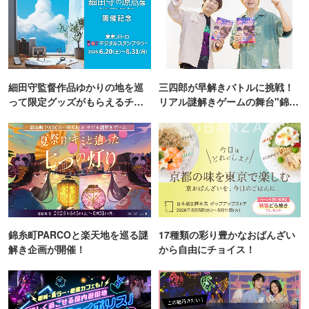
細田守監督作品ゆかりの地を巡
三四郎が早解きバトルに挑戦！
って限定グッズがもらえるチャ
リアル謎解きゲームの舞台"錦糸
ンス！
町PARCO・楽天地"を巡る！
錦糸町PARCOと楽天地を巡る謎
17種類の彩り豊かなおばんざい
解き企画が開催！
から自由にチョイス！