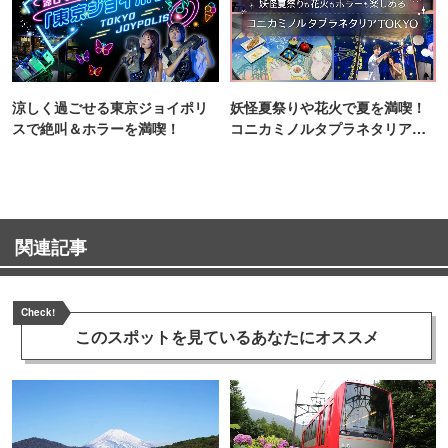
涼しく過ごせる東京ジョイポリ
妖怪夏祭りや花火で夏を満喫！
スで絶叫＆ホラーを満喫！
コニカミノルタプラネタリア
TOKYO
関連記事
Check!
このスポットを見ている
あなたにオススメ