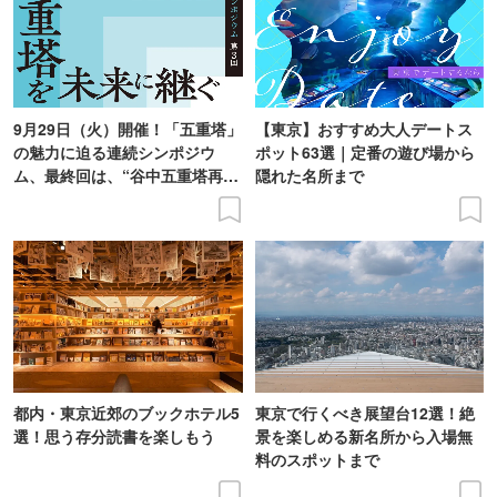
9月29日（火）開催！「五重塔」
【東京】おすすめ大人デートス
の魅力に迫る連続シンポジウ
ポット63選｜定番の遊び場から
ム、最終回は、“谷中五重塔再建
隠れた名所まで
の意義を語り合う”がテーマ
都内・東京近郊のブックホテル5
東京で行くべき展望台12選！絶
選！思う存分読書を楽しもう
景を楽しめる新名所から入場無
料のスポットまで