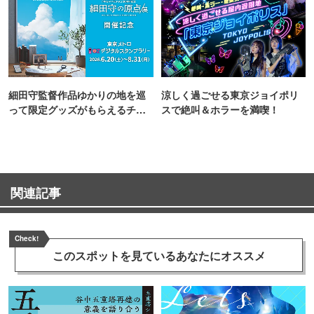
細田守監督作品ゆかりの地を巡
涼しく過ごせる東京ジョイポリ
って限定グッズがもらえるチャ
スで絶叫＆ホラーを満喫！
ンス！
関連記事
Check!
このスポットを見ている
あなたにオススメ