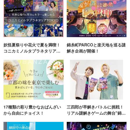
妖怪夏祭りや花火で夏を満喫！
錦糸町PARCOと楽天地を巡る謎
コニカミノルタプラネタリア
解き企画が開催！
TOKYO
17種類の彩り豊かなおばんざい
三四郎が早解きバトルに挑戦！
から自由にチョイス！
リアル謎解きゲームの舞台"錦糸
町PARCO・楽天地"を巡る！