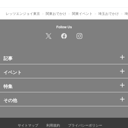
レッツエンジョイ東京
関東おでかけ
関東イベント
埼玉おでかけ
埼
Follow Us
記事
イベント
特集
その他
サイトマップ
利用規約
プライバシーポリシー